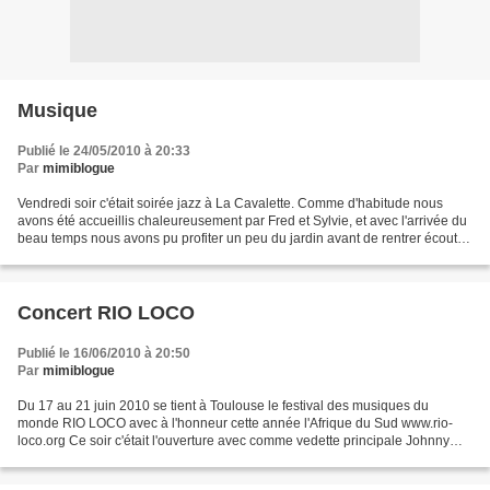
Musique
Publié le 24/05/2010 à 20:33
Par
mimiblogue
Vendredi soir c'était soirée jazz à La Cavalette. Comme d'habitude nous
avons été accueillis chaleureusement par Fred et Sylvie, et avec l'arrivée du
beau temps nous avons pu profiter un peu du jardin avant de rentrer écouter
Dzat un quartet de jazz amateur...
Concert RIO LOCO
Publié le 16/06/2010 à 20:50
Par
mimiblogue
Du 17 au 21 juin 2010 se tient à Toulouse le festival des musiques du
monde RIO LOCO avec à l'honneur cette année l'Afrique du Sud www.rio-
loco.org Ce soir c'était l'ouverture avec comme vedette principale Johnny
Clegg, mais hélas un gros orage et la...