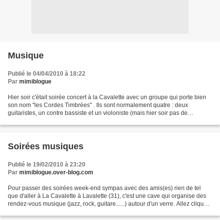
Musique
Publié le 04/04/2010 à 18:22
Par
mimiblogue
Hier soir c'était soirée concert à la Cavalette avec un groupe qui porte bien
son nom "les Cordes Timbrées" . Ils sont normalement quatre : deux
guitaristes, un contre bassiste et un violoniste (mais hier soir pas de
contrebasse because maladie). Ils...
Soirées musiques
Publié le 19/02/2010 à 23:20
Par
mimiblogue.over-blog.com
Pour passer des soirées week-end sympas avec des amis(es) rien de tel
que d'aller à La Cavalette à Lavalette (31), c'est une cave qui organise des
rendez-vous musique (jazz, rock, guitare......) autour d'un verre. Allez cliquer
sur mes liens et vous pourrez...