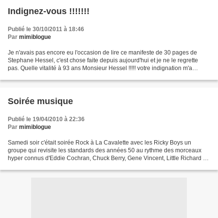
Indignez-vous !!!!!!!
Publié le 30/10/2011 à 18:46
Par
mimiblogue
Je n'avais pas encore eu l'occasion de lire ce manifeste de 30 pages de
Stephane Hessel, c'est chose faite depuis aujourd'hui et je ne le regrette
pas. Quelle vitalité à 93 ans Monsieur Hessel !!!!! votre indignation m'a
réveillée et j'avais besoin de...
Soirée musique
Publié le 19/04/2010 à 22:36
Par
mimiblogue
Samedi soir c'était soirée Rock à La Cavalette avec les Ricky Boys un
groupe qui revisite les standards des années 50 au rythme des morceaux
hyper connus d'Eddie Cochran, Chuck Berry, Gene Vincent, Little Richard ou
Elvis Presley. Il fallait venir avec...