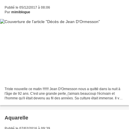
Publié le 05/12/2017 à 08:06
Par
mimiblogue
Triste nouvelle ce matin !!!!!!! Jean D'Ormesson nous a quitté dans la nuit à
l'âge de 92 ans. C'est une grande perte, j'aimais beaucoup l'écrivain et
l'homme qu'il était devenu au fil des années. Sa culture était immense. Il va
nous manquer. Qu'il repose...
Aquarelle
Publié le 07/02/2016 à 09:39