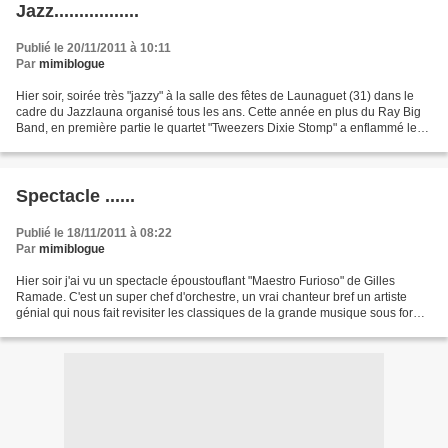
Jazz.................
Publié le 20/11/2011 à 10:11
Par
mimiblogue
Hier soir, soirée très "jazzy" à la salle des fêtes de Launaguet (31) dans le
cadre du Jazzlauna organisé tous les ans. Cette année en plus du Ray Big
Band, en première partie le quartet "Tweezers Dixie Stomp" a enflammé le
public avec des standards New...
Spectacle ......
Publié le 18/11/2011 à 08:22
Par
mimiblogue
Hier soir j'ai vu un spectacle époustouflant "Maestro Furioso" de Gilles
Ramade. C'est un super chef d'orchestre, un vrai chanteur bref un artiste
génial qui nous fait revisiter les classiques de la grande musique sous forme
de comédie musicale. Une soirée...