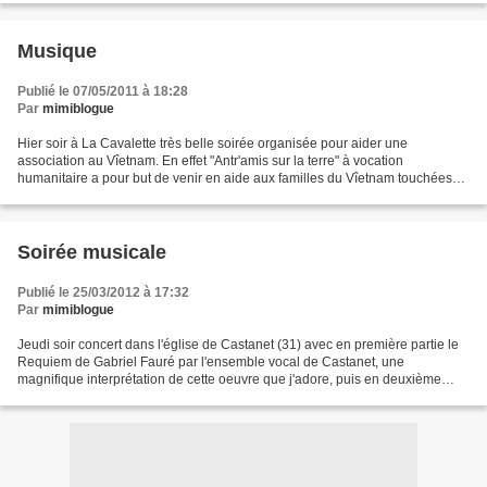
Musique
Publié le 07/05/2011 à 18:28
Par
mimiblogue
Hier soir à La Cavalette très belle soirée organisée pour aider une
association au Vîetnam. En effet "Antr'amis sur la terre" à vocation
humanitaire a pour but de venir en aide aux familles du Vîetnam touchées
par les retombées de "l'agent Orange" contenant...
Soirée musicale
Publié le 25/03/2012 à 17:32
Par
mimiblogue
Jeudi soir concert dans l'église de Castanet (31) avec en première partie le
Requiem de Gabriel Fauré par l'ensemble vocal de Castanet, une
magnifique interprétation de cette oeuvre que j'adore, puis en deuxième
partie le Choeur de Crimée (que j'avais...