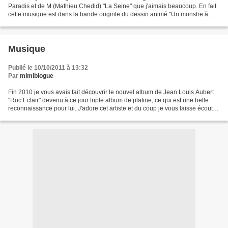
Paradis et de M (Mathieu Chedid) "La Seine" que j'aimais beaucoup. En fait
cette musique est dans la bande originle du dessin animé "Un monstre à
Paris" sortie le 3 octobre qui m'a...
Musique
Publié le 10/10/2011 à 13:32
Par
mimiblogue
Fin 2010 je vous avais fait découvrir le nouvel album de Jean Louis Aubert
"Roc Eclair" devenu à ce jour triple album de platine, ce qui est une belle
reconnaissance pour lui. J'adore cet artiste et du coup je vous laisse écouter
un autre titre de ce...