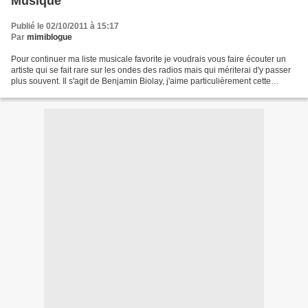
Musique
Publié le 02/10/2011 à 15:17
Par
mimiblogue
Pour continuer ma liste musicale favorite je voudrais vous faire écouter un
artiste qui se fait rare sur les ondes des radios mais qui mériterai d'y passer
plus souvent. Il s'agit de Benjamin Biolay, j'aime particulièrement cette
chanson "La superbe",...