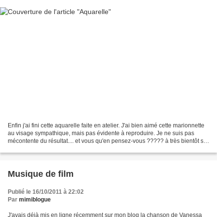
Enfin j'ai fini cette aquarelle faite en atelier. J'ai bien aimé cette marionnette
au visage sympathique, mais pas évidente à reproduire. Je ne suis pas
mécontente du résultat.... et vous qu'en pensez-vous ????? à très bientôt sur
mon blog..............
Musique de film
Publié le 16/10/2011 à 22:02
Par
mimiblogue
J'avais déjà mis en ligne récemment sur mon blog la chanson de Vanessa