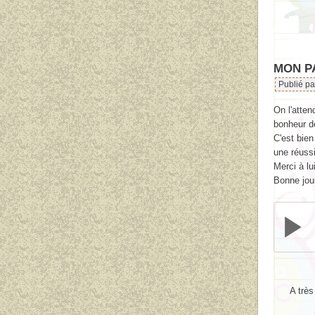
MON P
Publié p
On l'atten
bonheur de
C'est bien
une réuss
Merci à lu
Bonne jour
A très bien