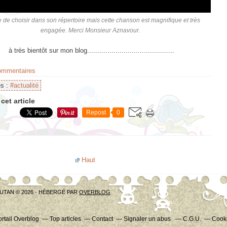
le de choisir dans son répertoire mais cette chanson est magnifique et très
engagée. Merci Monsieur Aznavour.
ntôt sur mon blog...........................................
commentaires
es :
#actualité
cet article
Repost
0
Haut
UTAN © 2026 - HÉBERGÉ PAR
OVERBLOG
ortail Overblog
Top articles
Contact
Signaler un abus
C.G.U.
Cooki