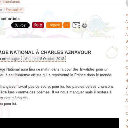
commentaires
es :
#actualité
M
cet article
A
Repost
0
R
A
D
P
GE NATIONAL À CHARLES AZNAVOUR
…
M
ar mimiblogue
Vendredi, 5 Octobre 2018
M
C
e National aura lieu ce matin dans la cour des Invalides pour un
D
ieu à cet immense artiste qui a représenté la France dans le monde
N
française n'avait pas de secret pour lui, les paroles de ses chansons
S
t être lues comme des poèmes. Il va nous manquer mais il restera à
A
ns nos mémoires.
A
e pour lui.
C
C
D
D