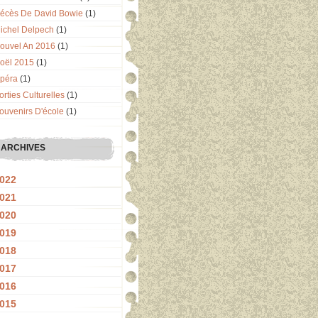
écès De David Bowie
(1)
ichel Delpech
(1)
ouvel An 2016
(1)
oël 2015
(1)
péra
(1)
orties Culturelles
(1)
ouvenirs D'école
(1)
ARCHIVES
022
021
020
019
018
017
016
015