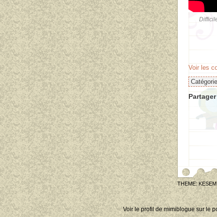
Diffici
à très bie
Voir les 
Catégori
Partager 
THEME: KESEM
Voir le profil de
mimiblogue
sur le p