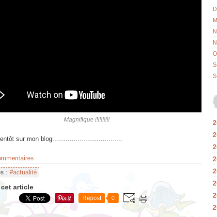
D
M
N
N
O
S
S
Magnifique !!!!!!!!!!
2
2
tôt sur mon blog....................................
2
commentaires
2
2
es :
#actualité
2
cet article
2
Repost
0
2