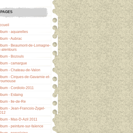
PAGES
ccueil
lbum - aquarelles
lbum - Aubrac
lbum - Beaumont-de-Lomagne-
t-alentours
lbum - Bozouls
lbum - camargue
lbum - Chateau-de-Valon
lbum - Cirques-de-Gavarnie-et-
roumouse
lbum - Cordiolo-2011
lbum - Estaing
lbum - Ile-de-Re
lbum - Jean-Francois-Zygel-
012
lbum - Mas-D-Azil 2011
lbum - peinture-sur-faïence