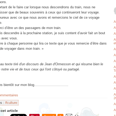
nons.
ortant de le faire car lorsque nous descendrons du train, nous ne
aisser que de beaux souvenirs à ceux qui continueront leur voyage.
ureux avec ce que nous avons et remercions le ciel de ce voyage
A
e.
rci d’être un des passagers de mon train.
A
ois descendre à la prochaine station, je suis content d’avoir fait un bout
A
 avec vous.
A
re à chaque personne qui lira ce texte que je vous remercie d’être dans
e
 de voyager dans mon train. »
A
A
A
au texte tiré d'un discours de Jean d'Ormesson et qui résume bien le
A
notre vie et de tous ceux qui l'ont côtoyé ou partagé.
T
A
A
ntôt sur mon blog.................................
A
A
commentaires
2
es :
#culture
A
A
cet article