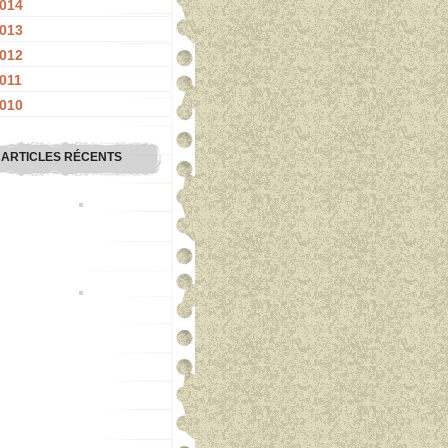
014
013
012
011
010
ARTICLES RÉCENTS