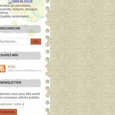
einture sur porcelaine,
quarelle, lectures, musique,
inéma,
ctualités,randonnées......
RECHERCHE
SUIVEZ-MOI
RSS
https://www.mimiblogue.com/rss
NEWSLETTER
bonnez-vous pour être averti
es nouveaux articles publiés.
mail