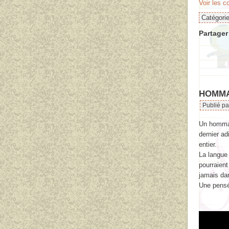
Voir les 
Catégori
Partager 
HOMMA
Publié p
Un hommag
dernier ad
entier.
La langue 
pourraien
jamais da
Une pensé