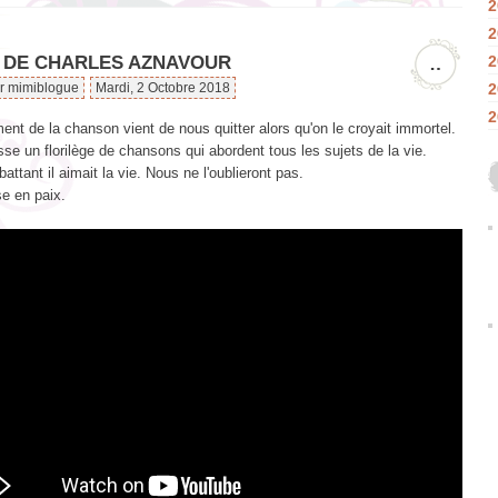
2
2
2
 DE CHARLES AZNAVOUR
…
2
ar mimiblogue
Mardi, 2 Octobre 2018
2
t de la chanson vient de nous quitter alors qu'on le croyait immortel.
isse un florilège de chansons qui abordent tous les sujets de la vie.
battant il aimait la vie. Nous ne l'oublieront pas.
se en paix.