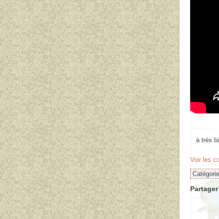
à très bien
Voir les 
Catégori
Partager 