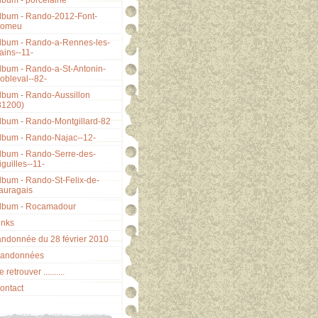
lbum - porcelaine
lbum - Rando-2012-Font-
omeu
lbum - Rando-a-Rennes-les-
ains--11-
lbum - Rando-a-St-Antonin-
obleval--82-
lbum - Rando-Aussillon
81200)
lbum - Rando-Montgillard-82
lbum - Rando-Najac--12-
lbum - Rando-Serre-des-
iguilles--11-
lbum - Rando-St-Felix-de-
auragais
lbum - Rocamadour
inks
andonnée du 28 février 2010
andonnées
 retrouver ..........
ontact