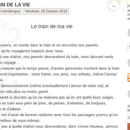
IN DE LA VIE
…
P
a
ar mimiblogue
Vendredi, 26 Octobre 2018
c
a
Le train de ma vie
ssance, on monte dans le train et on rencontre nos parents.
t qu’ils voyageront toujours avec nous.
à une station, nos parents descendront du train, nous laissant seuls
 le voyage…
 à mesure que le temps passe, d’autres personnes montent dans le train.
eront importantes : notre fratrie, nos amis, nos enfants, même l’amour
ie.
démissionneront (même éventuellement l’amour de notre vie), et
 un vide plus ou moins grand.
eront si discrets qu’on ne réalisera pas qu’ils ont quitté leurs sièges.
en train sera plein de joies, de peines, d’attentes, de bonjours,
A
s et d’adieux.
d
 est d’avoir de bonnes relations avec tous les passagers pourvu qu’on
E
meilleur de nous-mêmes.
t pas à quelle station nous descendrons, donc vivons heureux, aimons