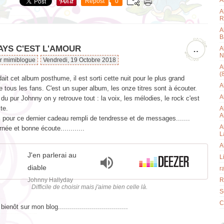
A
Repost
0
A
R
A
B
AYS C'EST L'AMOUR
…
A
N
ar mimiblogue
Vendredi, 19 Octobre 2018
A
(
dait cet album posthume, il est sorti cette nuit pour le plus grand
A
 tous les fans. C'est un super album, les onze titres sont à écouter.
A
 du pur Johnny on y retrouve tout : la voix, les mélodies, le rock c'est
ite.
A
A
i pour ce dernier cadeau rempli de tendresse et de messages.......
A
née et bonne écoute............
L
A
J'en parlerai au
L
diable
r
Johnny Hallyday
R
Difficile de choisir mais j'aime bien celle là.
Se
C
ôt sur mon blog...................................