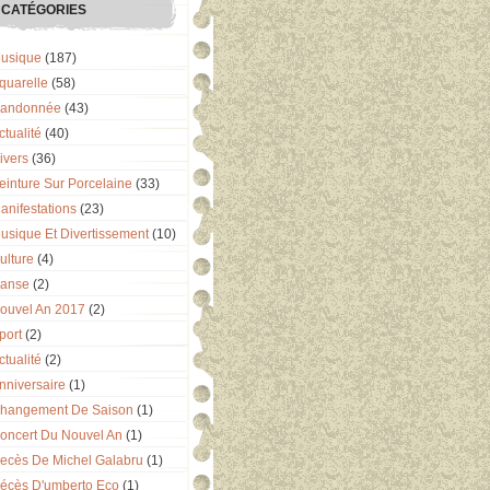
CATÉGORIES
usique
(187)
quarelle
(58)
andonnée
(43)
ctualité
(40)
ivers
(36)
einture Sur Porcelaine
(33)
anifestations
(23)
usique Et Divertissement
(10)
ulture
(4)
anse
(2)
ouvel An 2017
(2)
port
(2)
ctualité
(2)
nniversaire
(1)
hangement De Saison
(1)
oncert Du Nouvel An
(1)
ecès De Michel Galabru
(1)
écès D'umberto Eco
(1)