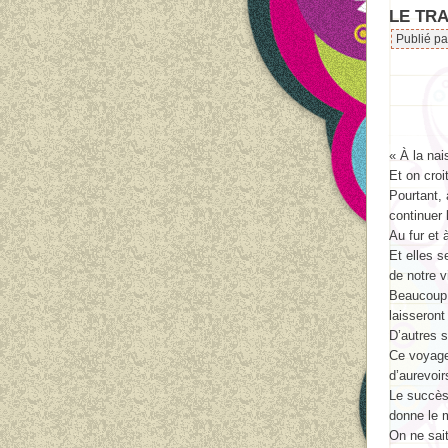
LE TRA
Publié p
« À la nai
Et on croi
Pourtant, 
continuer
Au fur et
Et elles s
de notre v
Beaucoup 
laisseront
D’autres s
Ce voyage 
d’aurevoir
Le succès
donne le 
On ne sai