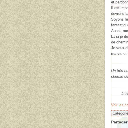
et pardon
Il est imp
devrons l
Soyons he
fantastiqu
Aussi, me
Et si je d
de chemin
Je veux di
ma vie et
Un très be
chemin de 
à très bie
Voir les 
Catégori
Partager 