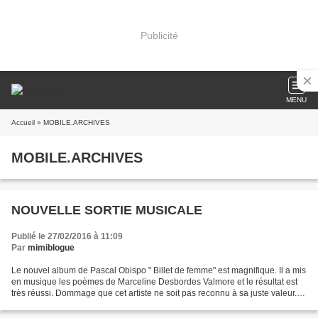
Publicité
MENU
Accueil
» MOBILE.ARCHIVES
MOBILE.ARCHIVES
NOUVELLE SORTIE MUSICALE
Publié le 27/02/2016 à 11:09
Par
mimiblogue
Le nouvel album de Pascal Obispo " Billet de femme" est magnifique. Il a mis
en musique les poèmes de Marceline Desbordes Valmore et le résultat est
très réussi. Dommage que cet artiste ne soit pas reconnu à sa juste valeur.
Je suis une fan inconditionnelle...