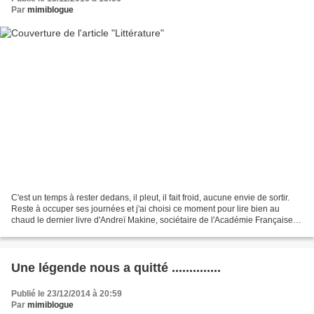
Par
mimiblogue
C'est un temps à rester dedans, il pleut, il fait froid, aucune envie de sortir.
Reste à occuper ses journées et j'ai choisi ce moment pour lire bien au
chaud le dernier livre d'Andreï Makine, sociétaire de l'Académie Française,
édité depuis peu. Cet...
Une légende nous a quitté ..............
Publié le 23/12/2014 à 20:59
Par
mimiblogue