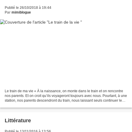
Publié le 26/10/2018 à 19:44
Par
mimiblogue
Le train de ma vie « À la naissance, on monte dans le train et on rencontre
nos parents. Et on croit qu’ils voyageront toujours avec nous. Pourtant, à une
station, nos parents descendront du train, nous laissant seuls continuer le
voyage… Au fur et à...
Littérature
Publié le 13/11/2016 à 13:56