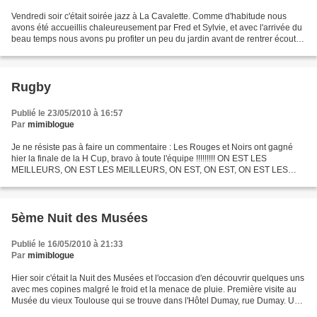
Vendredi soir c'était soirée jazz à La Cavalette. Comme d'habitude nous
avons été accueillis chaleureusement par Fred et Sylvie, et avec l'arrivée du
beau temps nous avons pu profiter un peu du jardin avant de rentrer écouter
Dzat un quartet de jazz amateur...
Rugby
Publié le 23/05/2010 à 16:57
Par
mimiblogue
Je ne résiste pas à faire un commentaire : Les Rouges et Noirs ont gagné
hier la finale de la H Cup, bravo à toute l'équipe !!!!!!!!! ON EST LES
MEILLEURS, ON EST LES MEILLEURS, ON EST, ON EST, ON EST LES
MEILLEURS ..............................
5ème Nuit des Musées
Publié le 16/05/2010 à 21:33
Par
mimiblogue
Hier soir c'était la Nuit des Musées et l'occasion d'en découvrir quelques uns
avec mes copines malgré le froid et la menace de pluie. Première visite au
Musée du vieux Toulouse qui se trouve dans l'Hôtel Dumay, rue Dumay. Un
peu d'attente pour accéder...