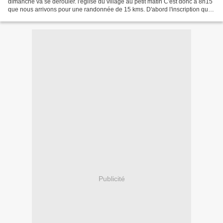
dimanche va se dérouler. l'église du village au petit matin C'est donc à 8h15
que nous arrivons pour une randonnée de 15 kms. D'abord l'inscription qui
nous donne droit à un dossard...
Publicité