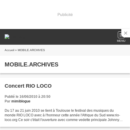
Publicité
MENU
Accueil
» MOBILE.ARCHIVES
MOBILE.ARCHIVES
Concert RIO LOCO
Publié le 16/06/2010 à 20:50
Par
mimiblogue
Du 17 au 21 juin 2010 se tient à Toulouse le festival des musiques du
monde RIO LOCO avec à l'honneur cette année l'Afrique du Sud www.rio-
loco.org Ce soir c'était l'ouverture avec comme vedette principale Johnny
Clegg, mais hélas un gros orage et la...