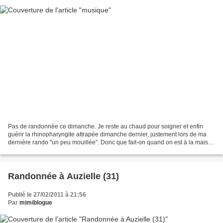
Pas de randonnée ce dimanche. Je reste au chaud pour soigner et enfin
guérir la rhinopharyngite attrapée dimanche dernier, justement lors de ma
dernière rando "un peu mouillée". Donc que fait-on quand on est à la maison
le week-end ?????? On regarde Drucker...
Randonnée à Auzielle (31)
Publié le 27/02/2011 à 21:56
Par
mimiblogue