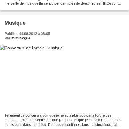
merveille de musique flamenco pendant près de deux heures!!!!!! Ce soir
c'est du jazz manouche !!!!! çà...
Musique
Publié le 09/08/2012 à 08:05
Par
mimiblogue
Tellement de concerts à voir que je ne suis plus trop dans l'ordre des
dates..........mais l'essentiel est que j'en parle et que je mette à l'honneur les
musisciens dans mon blog. Donc pour continuer dans ma chronique, j'ai