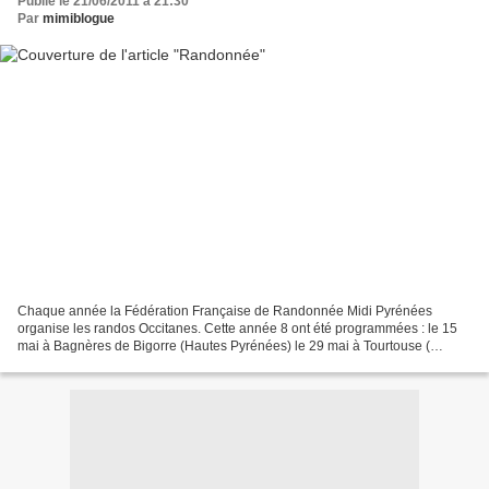
Publié le 21/06/2011 à 21:30
Par
mimiblogue
Chaque année la Fédération Française de Randonnée Midi Pyrénées
organise les randos Occitanes. Cette année 8 ont été programmées : le 15
mai à Bagnères de Bigorre (Hautes Pyrénées) le 29 mai à Tourtouse (
Ariège) le 12 juin Valence d'Agen (Tarn et Garonne)...