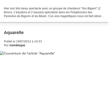
Hier soir très beau spectacle avec un groupe de chanteurs "Vox Bigarri" (2
ténors, 2 barytons et 2 basses) spécialisé dans les Polyphonies des
Pyrénées de Bigorre et du Béarn. Ces voix magnifiques nous ont fait vibrer
avec leur répertoire Occitan élargi...
Aquarelle
Publié le 19/07/2012 à 14:33
Par
mimiblogue