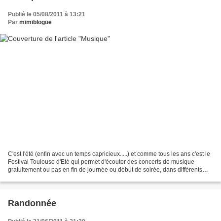
Publié le 05/08/2011 à 13:21
Par
mimiblogue
C'est l'été (enfin avec un temps capricieux.....) et comme tous les ans c'est le
Festival Toulouse d'Eté qui permet d'écouter des concerts de musique
gratuitement ou pas en fin de journée ou début de soirée, dans différents
lieux de notre belle ville...
Randonnée