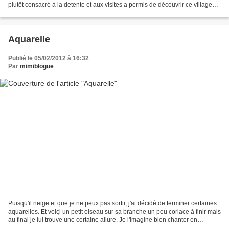
plutôt consacré à la detente et aux visites a permis de découvrir ce village
magnifique classé au Patrimoine mondial...
Aquarelle
Publié le 05/02/2012 à 16:32
Par
mimiblogue
Puisqu'il neige et que je ne peux pas sortir, j'ai décidé de terminer certaines
aquarelles. Et voiçi un petit oiseau sur sa branche un peu coriace à finir mais
au final je lui trouve une certaine allure. Je l'imagine bien chanter en
écoutant cette suite...