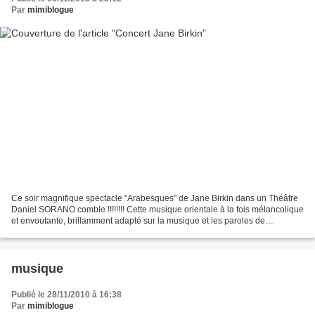
Par
mimiblogue
Ce soir magnifique spectacle "Arabesques" de Jane Birkin dans un Théâtre
Daniel SORANO comble !!!!!!!! Cette musique orientale à la fois mélancolique
et envoutante, brillamment adapté sur la musique et les paroles de
Gainsbourg donne un cachet particulier...
musique
Publié le 28/11/2010 à 16:38
Par
mimiblogue