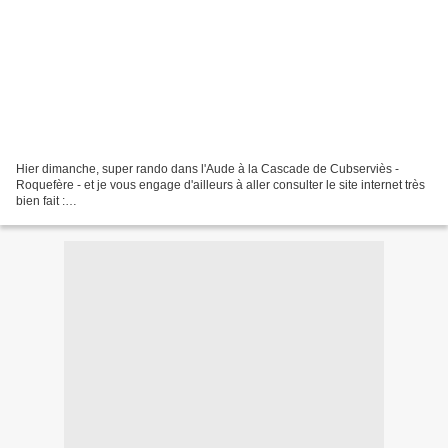
Hier dimanche, super rando dans l'Aude à la Cascade de Cubserviès -
Roquefère - et je vous engage d'ailleurs à aller consulter le site internet très
bien fait :
http://souliervoyageur.canalblog.com/archives/2008/05/09/9106535.html
Donc, c'est avec un...