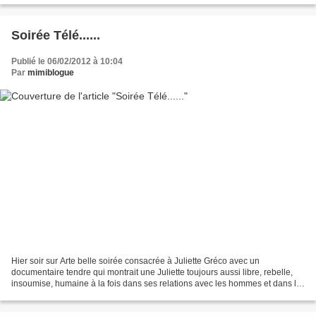
Soirée Télé......
Publié le 06/02/2012 à 10:04
Par
mimiblogue
Hier soir sur Arte belle soirée consacrée à Juliette Gréco avec un
documentaire tendre qui montrait une Juliette toujours aussi libre, rebelle,
insoumise, humaine à la fois dans ses relations avec les hommes et dans le
choix de sa vie et de ses chansons............