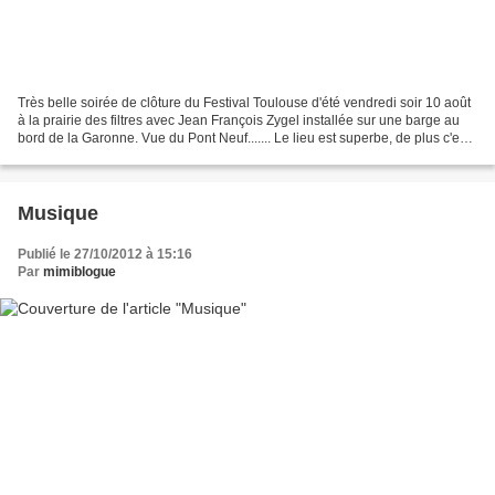
Très belle soirée de clôture du Festival Toulouse d'été vendredi soir 10 août
à la prairie des filtres avec Jean François Zygel installée sur une barge au
bord de la Garonne. Vue du Pont Neuf....... Le lieu est superbe, de plus c'est
l'année Garonne 2012,...
Musique
Publié le 27/10/2012 à 15:16
Par
mimiblogue