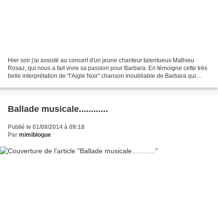
Hier soir j'ai assisté au concert d'un jeune chanteur talentueux Mathieu
Rosaz, qui nous a fait vivre sa passion pour Barbara. En témoigne cette très
belle interprétation de "l'Aigle Noir" chanson inoubliable de Barbara qui
prend une dimension particulière...
Ballade musicale............
Publié le 01/08/2014 à 09:18
Par
mimiblogue