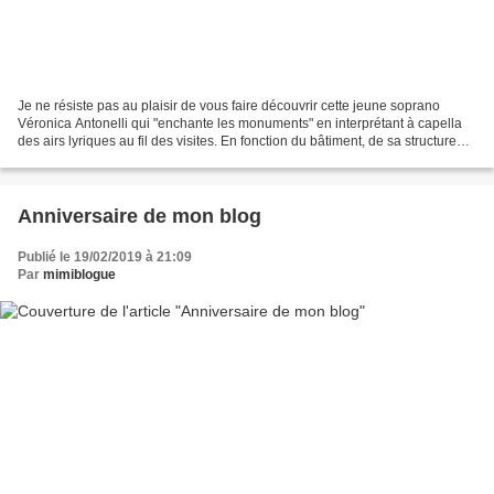
Je ne résiste pas au plaisir de vous faire découvrir cette jeune soprano
Véronica Antonelli qui "enchante les monuments" en interprétant à capella
des airs lyriques au fil des visites. En fonction du bâtiment, de sa structure
(béton, bois, voûte d'églises,...
Anniversaire de mon blog
Publié le 19/02/2019 à 21:09
Par
mimiblogue