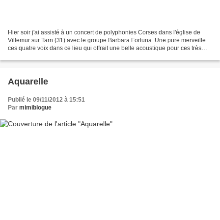
Hier soir j'ai assisté à un concert de polyphonies Corses dans l'église de
Villemur sur Tarn (31) avec le groupe Barbara Fortuna. Une pure merveille
ces quatre voix dans ce lieu qui offrait une belle acoustique pour ces très
belles voix. Que du plaisir...
Aquarelle
Publié le 09/11/2012 à 15:51
Par
mimiblogue