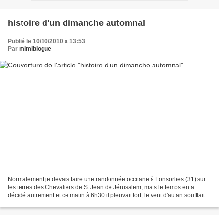
histoire d'un dimanche automnal
Publié le 10/10/2010 à 13:53
Par
mimiblogue
Normalement je devais faire une randonnée occitane à Fonsorbes (31) sur
les terres des Chevaliers de St Jean de Jérusalem, mais le temps en a
décidé autrement et ce matin à 6h30 il pleuvait fort, le vent d'autan soufflait,
je ne me voyais pas faire 16...