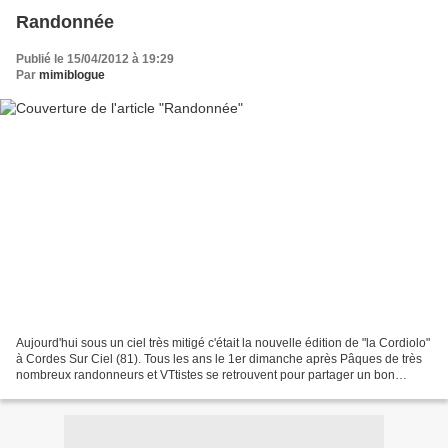
Randonnée
Publié le 15/04/2012 à 19:29
Par
mimiblogue
Aujourd'hui sous un ciel très mitigé c'était la nouvelle édition de "la Cordiolo"
à Cordes Sur Ciel (81). Tous les ans le 1er dimanche après Pâques de très
nombreux randonneurs et VTtistes se retrouvent pour partager un bon
moment près de ce site magnifique...