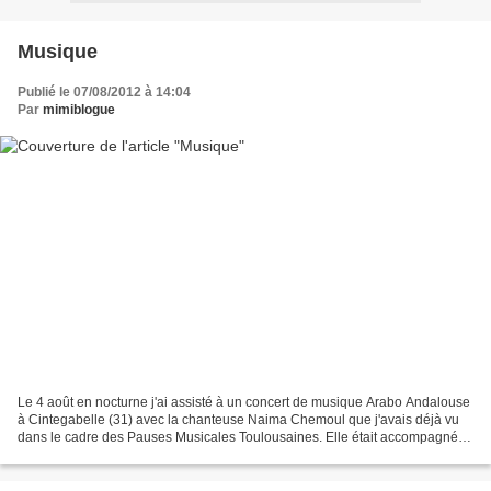
Musique
Publié le 07/08/2012 à 14:04
Par
mimiblogue
Le 4 août en nocturne j'ai assisté à un concert de musique Arabo Andalouse
à Cintegabelle (31) avec la chanteuse Naima Chemoul que j'avais déjà vu
dans le cadre des Pauses Musicales Toulousaines. Elle était accompagné
de Samir Hamouch au Qânoun (cithare...