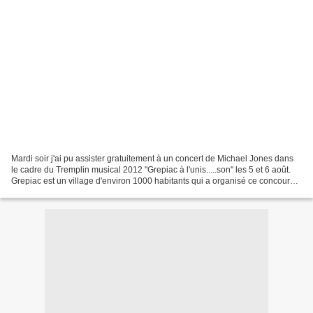
Mardi soir j'ai pu assister gratuitement à un concert de Michael Jones dans
le cadre du Tremplin musical 2012 "Grepiac à l'unis.....son" les 5 et 6 août.
Grepiac est un village d'environ 1000 habitants qui a organisé ce concours
musical le 5 août parrainé...