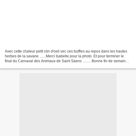
Avec cette chaleur petit clin d'oeil vec ces buffles au repos dans les hautes
herbes de la savane .......Merci Isabelle pour la photo. Et pour terminer le
final du Carnaval des Animaux de Saint Saens ......... Bonne fin de semaine
sous le soleil et à...