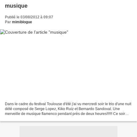
musique
Publié le 03/08/2012 à 09:07
Par
mimiblogue
Dans le cadre du festival Toulouse d'été j'ai vu mercredi soir le trio d'une nuit
dété composé de Serge Lopez, Kiko Ruiz et Bernardo Sandoval. Une
merveille de musique flamenco pendant près de deux heures!!!!!! Ce soir
c'est du jazz manouche !!!!! çà...