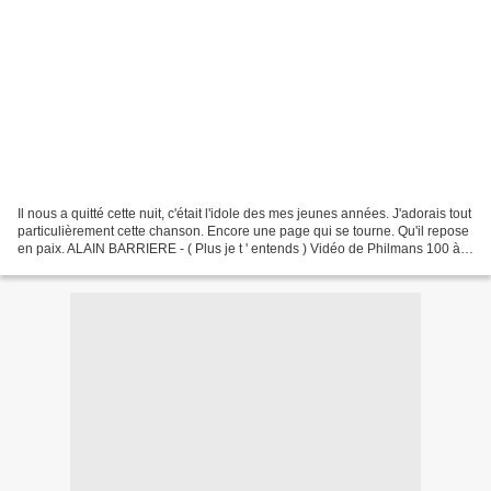
Il nous a quitté cette nuit, c'était l'idole des mes jeunes années. J'adorais tout
particulièrement cette chanson. Encore une page qui se tourne. Qu'il repose
en paix. ALAIN BARRIERE - ( Plus je t ' entends ) Vidéo de Philmans 100 à
très bientôt sur mon...