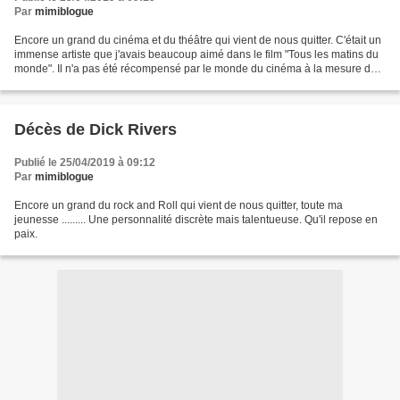
Par
mimiblogue
Encore un grand du cinéma et du théâtre qui vient de nous quitter. C'était un
immense artiste que j'avais beaucoup aimé dans le film "Tous les matins du
monde". Il n'a pas été récompensé par le monde du cinéma à la mesure de
son talent. Au revoir Monsieur...
Décès de Dick Rivers
Publié le 25/04/2019 à 09:12
Par
mimiblogue
Encore un grand du rock and Roll qui vient de nous quitter, toute ma
jeunesse ......... Une personnalité discrète mais talentueuse. Qu'il repose en
paix.