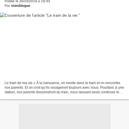
Publié le 26/10/2018 à 19:44
Par
mimiblogue
Le train de ma vie « À la naissance, on monte dans le train et on rencontre
nos parents. Et on croit qu’ils voyageront toujours avec nous. Pourtant, à une
station, nos parents descendront du train, nous laissant seuls continuer le
voyage… Au fur et à...