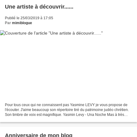
Une artiste à découvrir......
Publié le 25/03/2019 à 17:05
Par
mimiblogue
Pour tous ceux qui ne connaissent pas Yasmine LEVY je vous propose de
l'écouter. J'aime beaucoup son répertoire tiré du patrimoine judéo chrétien.
Son timbre de voix est magnifique. Yasmin Levy - Una Noche Mas à très
bientôt sur mon blog................
Anniversaire de mon blog