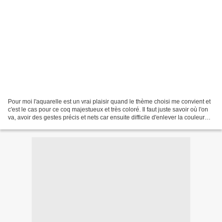
Pour moi l'aquarelle est un vrai plaisir quand le thème choisi me convient et
c'est le cas pour ce coq majestueux et très coloré. Il faut juste savoir où l'on
va, avoir des gestes précis et nets car ensuite difficile d'enlever la couleur
......C'est toute...