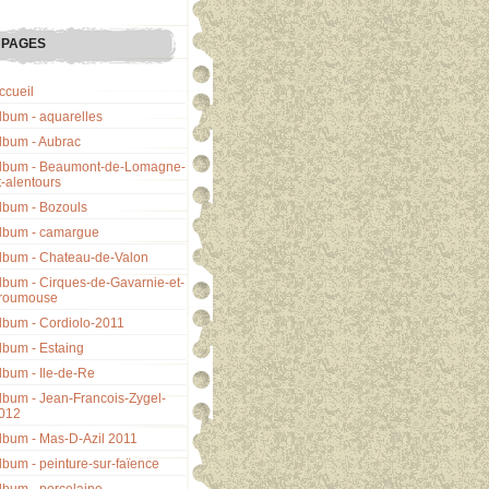
PAGES
ccueil
lbum - aquarelles
lbum - Aubrac
lbum - Beaumont-de-Lomagne-
t-alentours
lbum - Bozouls
lbum - camargue
lbum - Chateau-de-Valon
lbum - Cirques-de-Gavarnie-et-
roumouse
lbum - Cordiolo-2011
lbum - Estaing
lbum - Ile-de-Re
lbum - Jean-Francois-Zygel-
012
lbum - Mas-D-Azil 2011
lbum - peinture-sur-faïence