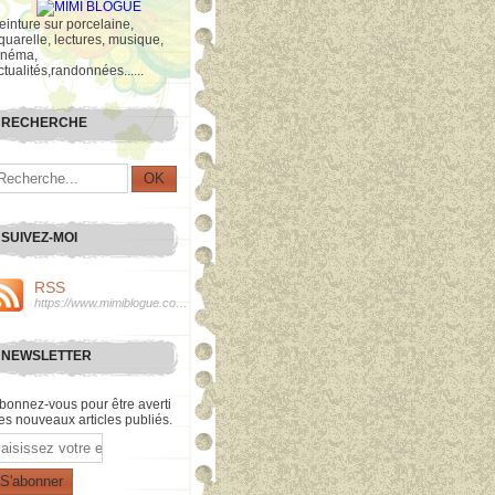
einture sur porcelaine,
quarelle, lectures, musique,
inéma,
ctualités,randonnées......
RECHERCHE
SUIVEZ-MOI
RSS
https://www.mimiblogue.com/rss
NEWSLETTER
bonnez-vous pour être averti
es nouveaux articles publiés.
mail