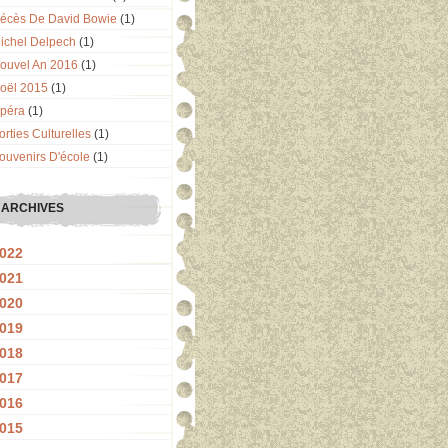
écès De David Bowie
(1)
ichel Delpech
(1)
ouvel An 2016
(1)
oël 2015
(1)
péra
(1)
orties Culturelles
(1)
ouvenirs D'école
(1)
ARCHIVES
022
021
020
019
018
017
016
015