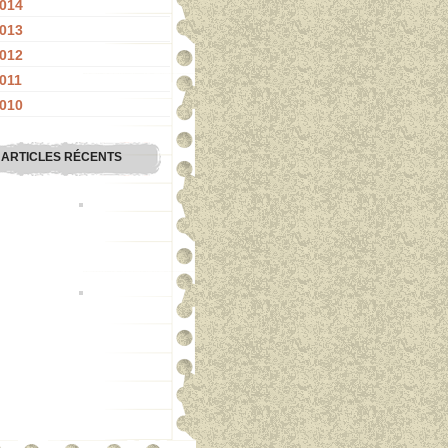
014
013
012
011
010
ARTICLES RÉCENTS