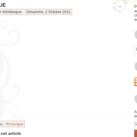
UE
…
P
a
ar mimiblogue
Dimanche, 2 Octobre 2011
c
a
nuer ma liste musicale favorite je voudrais vous faire écouter un artiste
t rare sur les ondes des radios mais qui mériterai d'y passer plus
de Benjamin Biolay, j'aime particulièrement cette chanson "La superbe", la
es paroles bref..... écoutez-le :
 lasse pas ........
ntôt sur mon blog...........................................I
A
d
E
es :
#musique
cet article