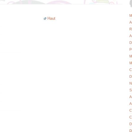
M
Haut
A
R
A
D
P
M
M
C
D
N
S
A
A
C
C
D
D