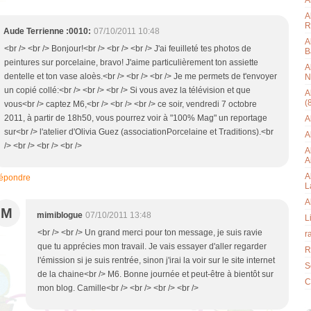
A
A
R
Aude Terrienne :0010:
07/10/2011 10:48
A
<br /> <br /> Bonjour!<br /> <br /> <br /> J'ai feuilleté tes photos de
B
peintures sur porcelaine, bravo! J'aime particulièrement ton assiette
A
dentelle et ton vase aloès.<br /> <br /> <br /> Je me permets de t'envoyer
N
un copié collé:<br /> <br /> <br /> Si vous avez la télévision et que
A
(
vous<br /> captez M6,<br /> <br /> <br /> ce soir, vendredi 7 octobre
2011, à partir de 18h50, vous pourrez voir à "100% Mag" un reportage
A
sur<br /> l'atelier d'Olivia Guez (associationPorcelaine et Traditions).<br
A
/> <br /> <br /> <br />
A
A
A
épondre
L
A
M
mimiblogue
07/10/2011 13:48
L
<br /> <br /> Un grand merci pour ton message, je suis ravie
r
que tu apprécies mon travail. Je vais essayer d'aller regarder
R
l'émission si je suis rentrée, sinon j'irai la voir sur le site internet
Se
de la chaine<br /> M6. Bonne journée et peut-être à bientôt sur
C
mon blog. Camille<br /> <br /> <br /> <br />