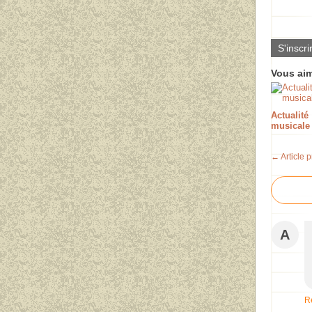
S'inscri
Vous aim
Actualité
musicale
← Article 
A
R