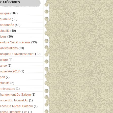
CATÉGORIES
usique
(187)
quarelle
(58)
andonnée
(43)
ctualité
(40)
ivers
(36)
einture Sur Porcelaine
(33)
anifestations
(23)
usique Et Divertissement
(10)
ulture
(4)
anse
(2)
ouvel An 2017
(2)
port
(2)
ctualité
(2)
nniversaire
(1)
hangement De Saison
(1)
oncert Du Nouvel An
(1)
ecès De Michel Galabru
(1)
écès D'umberto Eco
(1)