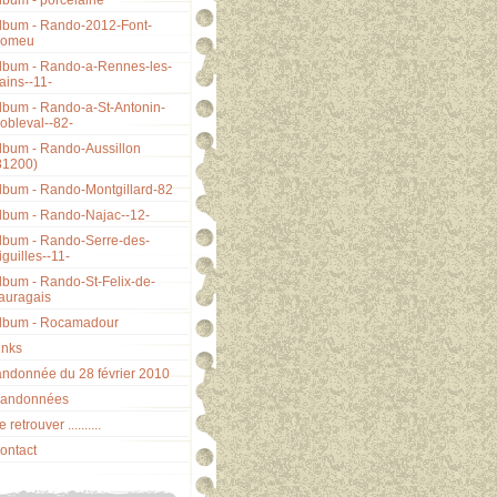
lbum - porcelaine
lbum - Rando-2012-Font-
omeu
lbum - Rando-a-Rennes-les-
ains--11-
lbum - Rando-a-St-Antonin-
obleval--82-
lbum - Rando-Aussillon
81200)
lbum - Rando-Montgillard-82
lbum - Rando-Najac--12-
lbum - Rando-Serre-des-
iguilles--11-
lbum - Rando-St-Felix-de-
auragais
lbum - Rocamadour
inks
andonnée du 28 février 2010
andonnées
 retrouver ..........
ontact