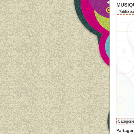
MUSIQ
Publié p
Pour conti
qui se fai
souvent.
Il s'agit 
musique, l
Je ne m'en
à très bie
Catégori
Partager 