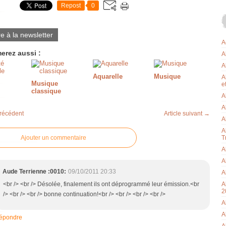
Repost
0
re à la newsletter
A
erez aussi :
A
A
Aquarelle
Musique
A
Musique
e
classique
A
A
précédent
Article suivant →
A
A
Ajouter un commentaire
T
A
A
Aude Terrienne :0010:
09/10/2011 20:33
A
<br /> <br /> Désolée, finalement ils ont déprogrammé leur émission.<br
A
2
/> <br /> <br /> bonne continuation!<br /> <br /> <br /> <br />
A
A
épondre