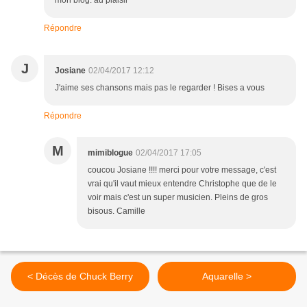
mon blog. au plaisir
Répondre
J
Josiane
02/04/2017 12:12
J'aime ses chansons mais pas le regarder ! Bises a vous
Répondre
M
mimiblogue
02/04/2017 17:05
coucou Josiane !!!! merci pour votre message, c'est
vrai qu'il vaut mieux entendre Christophe que de le
voir mais c'est un super musicien. Pleins de gros
bisous. Camille
< Décès de Chuck Berry
Aquarelle >