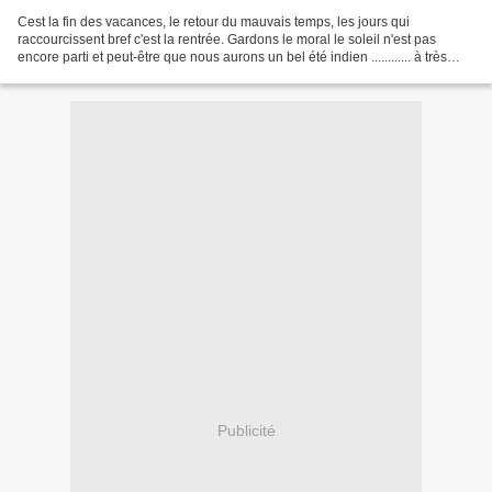
Cest la fin des vacances, le retour du mauvais temps, les jours qui
raccourcissent bref c'est la rentrée. Gardons le moral le soleil n'est pas
encore parti et peut-être que nous aurons un bel été indien ............ à très
bientôt sur mon blog..........
Publicité