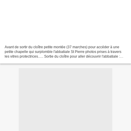
Avant de sortir du cloître petite montée (37 marches) pour accéder à une
petite chapelle qui surplomble l'abbatiale St Pierre photos prises à travers
les vitres protectrices...... Sortie du cloître pour aller découvrir l'abbatiale :
vue de la porte d'entrée...