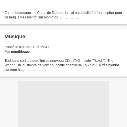
J'aime beaucoup les Chats de Dubout, je n'ai pas hésité à m'en inspirer pour
ce mug. à très bientôt sur mon blog.............................
Musique
Publié le 07/10/2013 à 19:43
Par
mimiblogue
Tout juste sorti aujourd'hui ce nouveau CD d'AYO intitulé "Ticket To The
World". Un joli timbre de voix pour cette chanteuse Folk Soul. à très bientôt
sur mon blog.............................