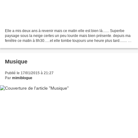
Elle a mis deux ans à revenir mais ce matin elle est bien là....... Superbe
paysage sous la neige certes un peu lourde mais bien présente. depuis ma
fenêtre ce matin à 8h30......et elle tombe toujours une heure plus tard........ à
très bientôt sur mon...
Musique
Publié le 17/01/2015 à 21:27
Par
mimiblogue