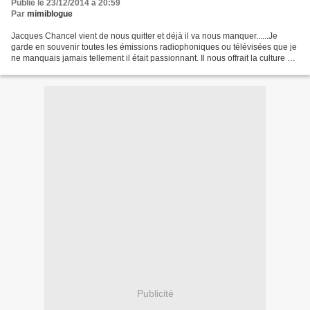
Publié le 23/12/2014 à 20:59
Par
mimiblogue
Jacques Chancel vient de nous quitter et déjà il va nous manquer......Je
garde en souvenir toutes les émissions radiophoniques ou télévisées que je
ne manquais jamais tellement il était passionnant. Il nous offrait la culture à
domicile et c'était un...
Publicité