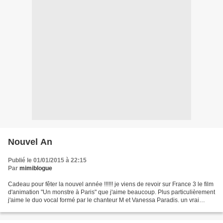
Nouvel An
Publié le 01/01/2015 à 22:15
Par
mimiblogue
Cadeau pour fêter la nouvel année !!!!!! je viens de revoir sur France 3 le film
d'animation "Un monstre à Paris" que j'aime beaucoup. Plus particulièrement
j'aime le duo vocal formé par le chanteur M et Vanessa Paradis. un vrai
bonheur à regarder pour...