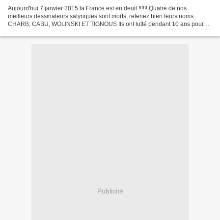
Aujourd'hui 7 janvier 2015 la France est en deuil !!!!!! Quatre de nos
meilleurs dessinateurs satyriques sont morts, retenez bien leurs noms :
CHARB, CABU, WOLINSKI ET TIGNOUS Ils ont lutté pendant 10 ans pour
imposer la liberté d'expression dans les...
Publicité