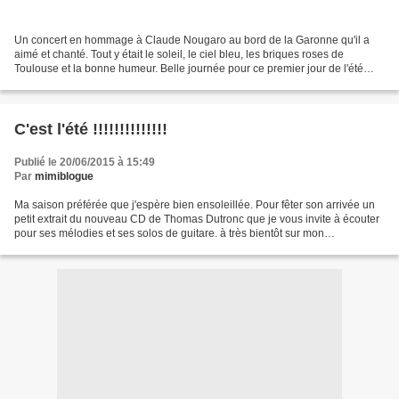
Un concert en hommage à Claude Nougaro au bord de la Garonne qu'il a
aimé et chanté. Tout y était le soleil, le ciel bleu, les briques roses de
Toulouse et la bonne humeur. Belle journée pour ce premier jour de l'été
toulousain. Claude Nougaro - C'Est...
C'est l'été !!!!!!!!!!!!!!
Publié le 20/06/2015 à 15:49
Par
mimiblogue
Ma saison préférée que j'espère bien ensoleillée. Pour fêter son arrivée un
petit extrait du nouveau CD de Thomas Dutronc que je vous invite à écouter
pour ses mélodies et ses solos de guitare. à très bientôt sur mon
blog................................